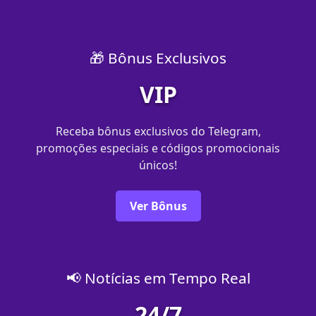
🎁 Bônus Exclusivos
VIP
Receba bônus exclusivos do Telegram,
promoções especiais e códigos promocionais
únicos!
Ver Bônus
📢 Notícias em Tempo Real
24/7