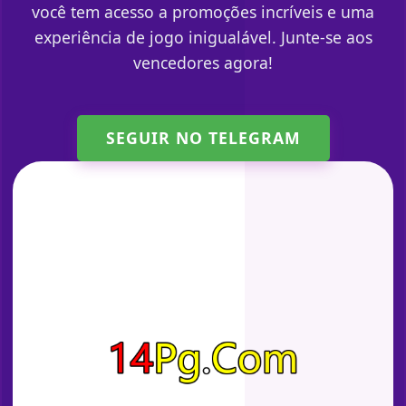
você tem acesso a promoções incríveis e uma
experiência de jogo inigualável. Junte-se aos
vencedores agora!
SEGUIR NO TELEGRAM