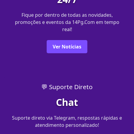
Fique por dentro de todas as novidades,
promoções e eventos da 14Pg.Com em tempo
real!
Ver Notícias
💬 Suporte Direto
Chat
Suporte direto via Telegram, respostas rápidas e
atendimento personalizado!