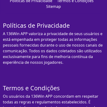
Políticas de Privacidade
Termos e Condições
Sitemap
Políticas de Privacidade
A 136Win APP valoriza a privacidade de seus usuários e
está empenhada em proteger todas as informações
pessoais fornecidas durante o uso de nossos canais de
comunicação. Todos os dados coletados são utilizados
exclusivamente para fins de melhoria contínua da
experiência de nossos jogadores.
Termos e Condições
Os usuários da 136Win APP concordam em respeitar
todas as regras e regulamentos estabelecidos. É