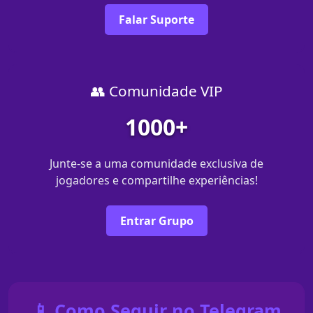
Falar Suporte
👥 Comunidade VIP
1000+
Junte-se a uma comunidade exclusiva de
jogadores e compartilhe experiências!
Entrar Grupo
📱 Como Seguir no Telegram