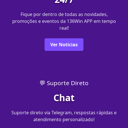
Fique por dentro de todas as novidades,
promoções e eventos da 136Win APP em tempo
real!
Ver Notícias
💬 Suporte Direto
Chat
Suporte direto via Telegram, respostas rápidas e
atendimento personalizado!