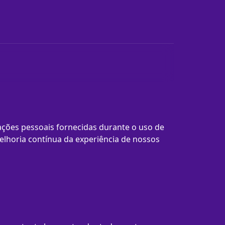
ções pessoais fornecidas durante o uso de
elhoria contínua da experiência de nossos