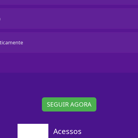
a
aticamente
SEGUIR AGORA
Acessos