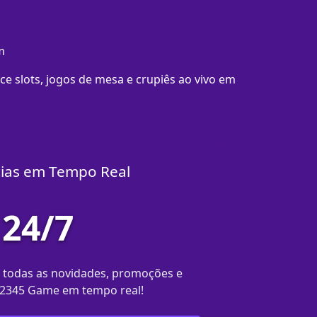
m
e slots, jogos de mesa e crupiês ao vivo em
cias em Tempo Real
24/7
e todas as novidades, promoções e
12345 Game em tempo real!