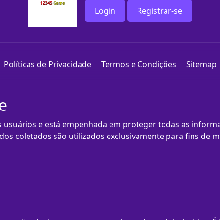
Login
Registrar-se
Políticas de Privacidade
Termos e Condições
Sitemap
de
us usuários e está empenhada em proteger todas as informa
os coletados são utilizados exclusivamente para fins de m