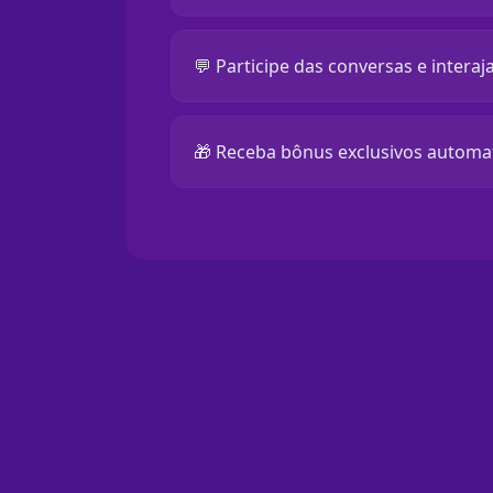
💬 Participe das conversas e interaj
🎁 Receba bônus exclusivos autom