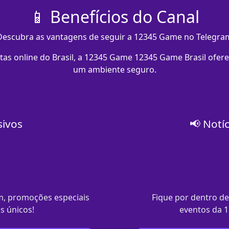
📱 Benefícios do Canal
Descubra as vantagens de seguir a 12345 Game no Telegra
as online do Brasil, a 12345 Game 12345 Game Brasil oferec
um ambiente seguro.
sivos
📢 Notí
m, promoções especiais
Fique por dentro d
s únicos!
eventos da 