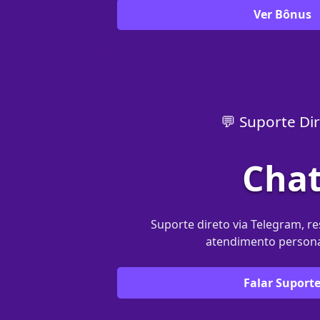
Ver Bônus
💬 Suporte Di
Cha
Suporte direto via Telegram, r
atendimento persona
Falar Suport