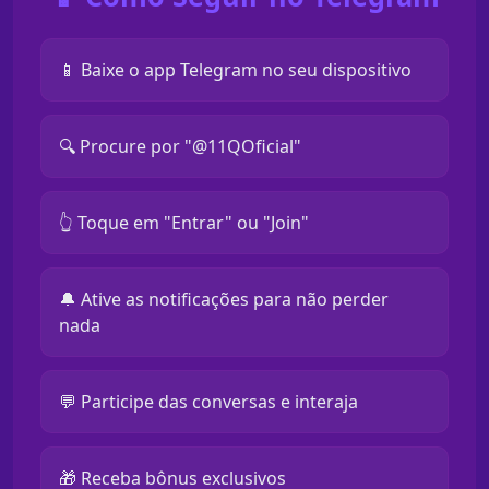
📱 Baixe o app Telegram no seu dispositivo
🔍 Procure por "@11QOficial"
👆 Toque em "Entrar" ou "Join"
🔔 Ative as notificações para não perder
nada
💬 Participe das conversas e interaja
🎁 Receba bônus exclusivos