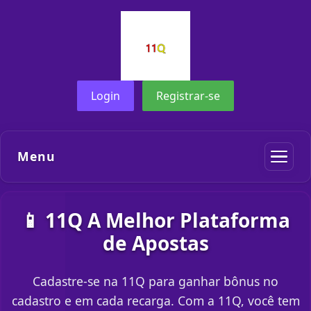
Login
Registrar-se
Menu
📱 11Q A Melhor Plataforma
de Apostas
Cadastre-se na 11Q para ganhar bônus no
cadastro e em cada recarga. Com a 11Q, você tem