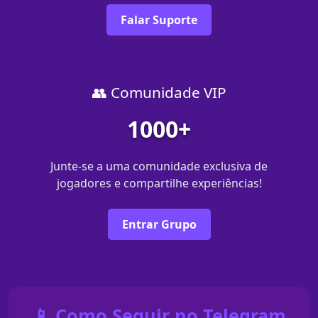
Falar Suporte
👥 Comunidade VIP
1000+
Junte-se a uma comunidade exclusiva de
jogadores e compartilhe experiências!
Entrar Grupo
📱 Como Seguir no Telegram