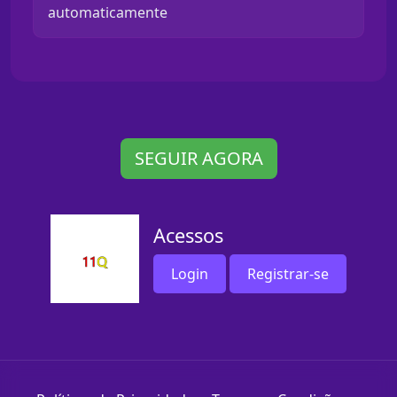
automaticamente
SEGUIR AGORA
Acessos
Login
Registrar-se