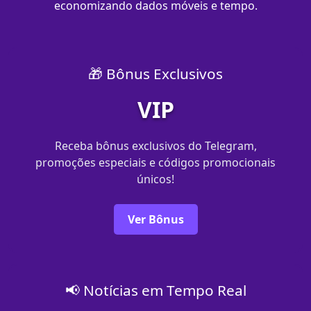
economizando dados móveis e tempo.
🎁 Bônus Exclusivos
VIP
Receba bônus exclusivos do Telegram,
promoções especiais e códigos promocionais
únicos!
Ver Bônus
📢 Notícias em Tempo Real