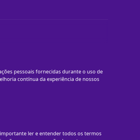
ações pessoais fornecidas durante o uso de
elhoria contínua da experiência de nossos
importante ler e entender todos os termos