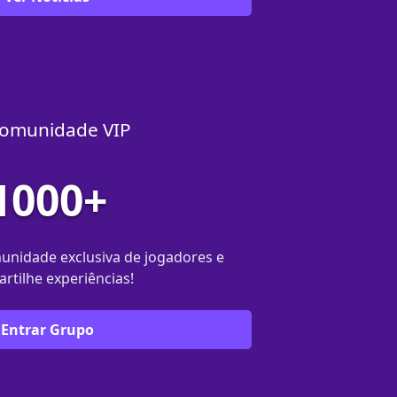
Comunidade VIP
1000+
unidade exclusiva de jogadores e
rtilhe experiências!
Entrar Grupo