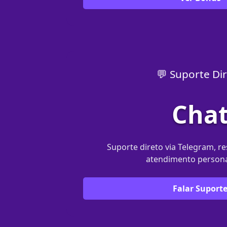
💬 Suporte Di
Cha
Suporte direto via Telegram, r
atendimento persona
Falar Suport