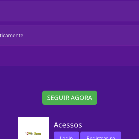
a
aticamente
SEGUIR AGORA
Acessos
Login
Registrar-se