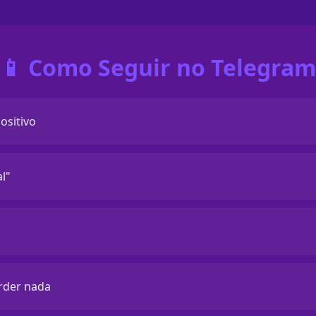
📱 Como Seguir no Telegram
ositivo
l"
erder nada