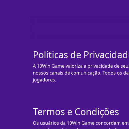
Políticas de Privacida
A 10Win Game valoriza a privacidade de se
nossos canais de comunicação. Todos os dad
jogadores.
Termos e Condições
Os usuários da 10Win Game concordam em re