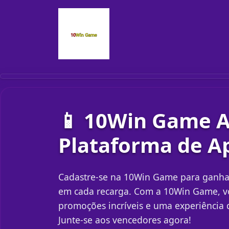
📱 10Win Game 
Plataforma de A
Cadastre-se na 10Win Game para ganha
em cada recarga. Com a 10Win Game, v
promoções incríveis e uma experiência d
Junte-se aos vencedores agora!