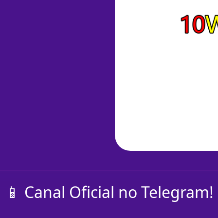
📱 Canal Oficial no Telegram!