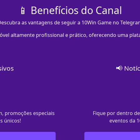
📱 Benefícios do Canal
Descubra as vantagens de seguir a 10Win Game no Telegra
vel altamente profissional e prático, oferecendo uma plat
sivos
📢 Notí
m, promoções especiais
Fique por dentro d
s únicos!
eventos da 